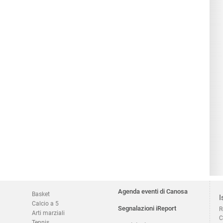
Agenda eventi di Canosa
Basket
I
Calcio a 5
Segnalazioni iReport
R
Arti marziali
C
Tennis