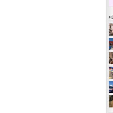
PI
per
SS.
anz
car