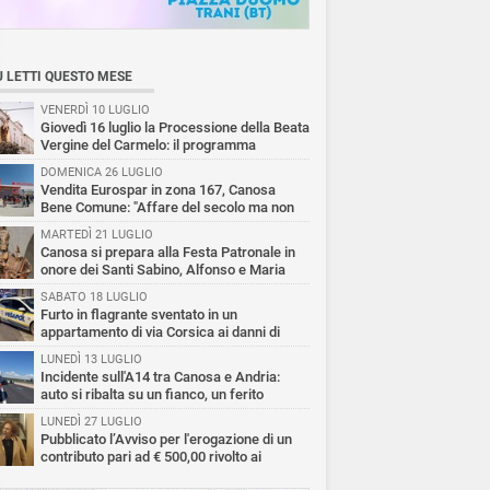
Ù LETTI QUESTO MESE
VENERDÌ 10 LUGLIO
Giovedì 16 luglio la Processione della Beata
Vergine del Carmelo: il programma
DOMENICA 26 LUGLIO
Vendita Eurospar in zona 167, Canosa
Bene Comune: "Affare del secolo ma non
 i canosini"
MARTEDÌ 21 LUGLIO
Canosa si prepara alla Festa Patronale in
onore dei Santi Sabino, Alfonso e Maria
 della Fonte
SABATO 18 LUGLIO
Furto in flagrante sventato in un
appartamento di via Corsica ai danni di
iani da carabiniere in borghese e Vegapol
LUNEDÌ 13 LUGLIO
Incidente sull'A14 tra Canosa e Andria:
auto si ribalta su un fianco, un ferito
LUNEDÌ 27 LUGLIO
Pubblicato l’Avviso per l'erogazione di un
contributo pari ad € 500,00 rivolto ai
egiver familiari