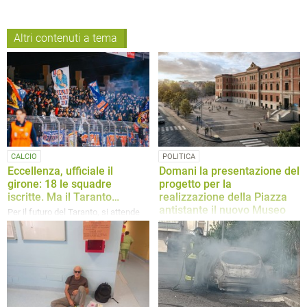
Altri contenuti a tema
CALCIO
POLITICA
Eccellenza, ufficiale il
Domani la presentazione del
girone: 18 le squadre
progetto per la
iscritte. Ma il Taranto…
realizzazione della Piazza
antistante il nuovo Museo
Per il futuro del Taranto, si attende
nell’edificio “Mazzini”
l’esito della seconda delle due
domande di ripescaggio presentate
Ad intervenire saranno il Sindaco di
Canosa, dott. Vito Malcangio e
l’Arch. Mauro Iacoviello