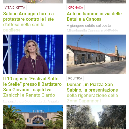
VITA DI CITTÀ
CRONACA
Sabino Armagno torna a
Auto in fiamme in via delle
protestare contro le liste
Betulle a Canosa
d’attesa nella sanità
A giungere subito sul posto
pugliese
Misericordia Canosa e ANPANA
Canosa
Nuova iniziativa nell’ex ospedale
cittadino: il canosino 75enne
denuncia tempi troppo lunghi per gli
esami urgenti e chiede un intervento
della Regione Puglia
Il 10 agosto “Festival Sotto
POLITICA
le Stelle” presso il Battistero
Domani, in Piazza San
San Giovanni: ospiti Iva
Sabino, la presentazione
Zanicchi e Renato Ciardo
della rigenerazione della
Zona Capannoni
La serata sarò condotta da Angela
Molinari e Daniele Colacicco
Ad intervenire saranno il Sindaco di
Canosa, dott. Vito Malcangio, l’Arch.
Mauro Iacoviello e l’Arch. Fabio
Lovaglio