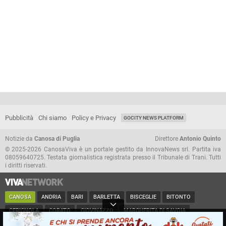
Pubblicità
Chi siamo
Policy e Privacy
GOCITY NEWS PLATFORM
Notizie da
Canosa di Puglia
Direttore
Antonio Quinto
© 2025-2026 CanosaViva è un portale gestito da InnovaNews srl. Partita iva
08059640725. Testata giornalistica registrata presso il Tribunale di Trani. Tutti
i diritti riservati.
CANOSA
ANDRIA
BARI
BARLETTA
BISCEGLIE
BITONTO
CERIGNOLA
CORATO
GIOVINAZZO
MARGHERITA DI SAVOIA
MINERVINO
MODUGNO
MOLFETTA
PUGLIA
RUVO