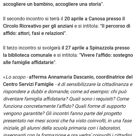
accogliere un bambino, accogliere una storia"
.
Il secondo incontro si terrà il
20 aprile a Canosa presso il
Circolo Ricreativo per gli anziani
e si intitola:
"Il percorso di
affido: attori, fasi e relazioni"
.
Il terzo incontro si svolgerà
il 27 aprile a Spinazzola presso
la biblioteca comunale
e si intitola:
"Vivere l'affido: sostegno
alle famiglie affidatarie"
.
«
Lo scopo -
afferma Annamaria Dascanio, coordinatrice del
Centro Servizi Famiglie
- è di sensibilizzare la cittadinanza e
rispondere a dubbi e domande, come ad esempio: chi può
diventare famiglia affidataria? Quali sono i requisiti? Come
funziona concretamente l'affido? Quali forme di supporto
vengono garantite? Gli incontri fanno parte del progetto
presentato nei mesi scorsi che ha visto coinvolti, in una fase
iniziale, gli alunni della scuola primaria con i laboratori,
insegnanti con la formazione e ora vedra' coinvolti i cittadini.