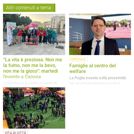
Altri contenuti a tema
“La vita è preziosa. Non me
SPECIALE
la fumo, non me la bevo,
Famiglie al centro del
non me la gioco”: martedì
welfare
l’evento a Canosa
La Puglia investe sulla prossimità
L’iniziativa si è svolta martedì 26
per ricostruire legami sociali e
maggio in piazza Vittorio Veneto a
prevenire il disagio
Canosa
VITA DI CITTÀ