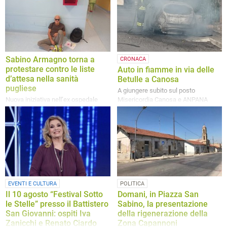
Canosa, dott. Vito Malcangio e
l’Arch. Mauro Iacoviello
Sabino Armagno torna a
CRONACA
protestare contro le liste
Auto in fiamme in via delle
d’attesa nella sanità
Betulle a Canosa
pugliese
A giungere subito sul posto
Nuova iniziativa nell’ex ospedale
Misericordia Canosa e ANPANA
cittadino: il canosino 75enne
Canosa
denuncia tempi troppo lunghi per gli
esami urgenti e chiede un intervento
della Regione Puglia
EVENTI E CULTURA
POLITICA
Il 10 agosto “Festival Sotto
Domani, in Piazza San
le Stelle” presso il Battistero
Sabino, la presentazione
San Giovanni: ospiti Iva
della rigenerazione della
Zanicchi e Renato Ciardo
Zona Capannoni