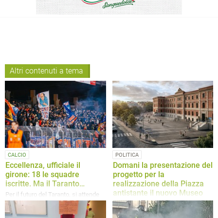
Altri contenuti a tema
CALCIO
POLITICA
Eccellenza, ufficiale il
Domani la presentazione del
girone: 18 le squadre
progetto per la
iscritte. Ma il Taranto…
realizzazione della Piazza
antistante il nuovo Museo
Per il futuro del Taranto, si attende
nell’edificio “Mazzini”
l’esito della seconda delle due
domande di ripescaggio presentate
Ad intervenire saranno il Sindaco di