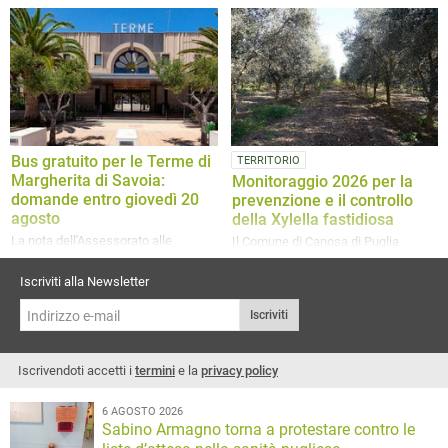
La serata sarò condotta da Angela
Ad intervenire saranno il Sindaco di
Molinari e Daniele Colacicco
Canosa, dott. Vito Malcangio, l’Arch.
Mauro Iacoviello e l’Arch. Fabio
Lovaglio
Bus gratuito per le Terme di
TERRITORIO
Margherita di Savoia:
Monitoraggio 2026 per la
domande entro giovedì 20
prevenzione e il controllo
agosto
della Xylella fastidiosa
La nota dell'Assessorato alle
Il Comune di Canosa di Puglia
Politiche Sociali del Comune di
rientra, anche per l'anno 2026, nella
Canosa
zona di contenimento individuata
Iscriviti alla Newsletter
dall'Osservatorio Fitosanitario della
Regione Puglia ai sensi del
Iscriviti
Regolamento (UE) 2020/1201
Iscrivendoti accetti i
termini
e la
privacy policy
6 AGOSTO 2026
Sabino Armagno torna a protestare contro le