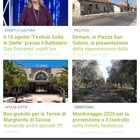
esami urgenti e chiede un intervento
della Regione Puglia
EVENTI E CULTURA
POLITICA
Il 10 agosto “Festival Sotto
Domani, in Piazza San
le Stelle” presso il Battistero
Sabino, la presentazione
San Giovanni: ospiti Iva
della rigenerazione della
Zanicchi e Renato Ciardo
Zona Capannoni
La serata sarò condotta da Angela
Ad intervenire saranno il Sindaco di
Molinari e Daniele Colacicco
Canosa, dott. Vito Malcangio, l’Arch.
Mauro Iacoviello e l’Arch. Fabio
Lovaglio
VITA DI CITTÀ
TERRITORIO
Bus gratuito per le Terme di
Monitoraggio 2026 per la
Margherita di Savoia:
prevenzione e il controllo
domande entro giovedì 20
della Xylella fastidiosa
agosto
Il Comune di Canosa di Puglia
rientra, anche per l'anno 2026, nella
La nota dell'Assessorato alle