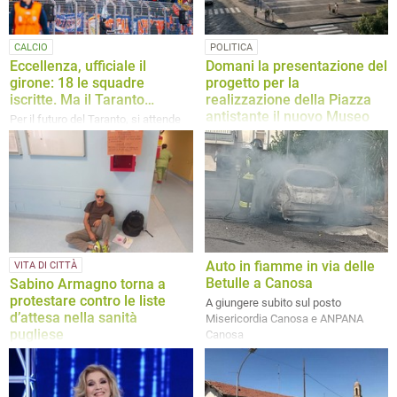
CALCIO
POLITICA
Eccellenza, ufficiale il
Domani la presentazione del
girone: 18 le squadre
progetto per la
iscritte. Ma il Taranto…
realizzazione della Piazza
antistante il nuovo Museo
Per il futuro del Taranto, si attende
nell’edificio “Mazzini”
l’esito della seconda delle due
domande di ripescaggio presentate
Ad intervenire saranno il Sindaco di
Canosa, dott. Vito Malcangio e
l’Arch. Mauro Iacoviello
Auto in fiamme in via delle
VITA DI CITTÀ
Betulle a Canosa
Sabino Armagno torna a
protestare contro le liste
A giungere subito sul posto
d’attesa nella sanità
Misericordia Canosa e ANPANA
pugliese
Canosa
Nuova iniziativa nell’ex ospedale
cittadino: il canosino 75enne
denuncia tempi troppo lunghi per gli