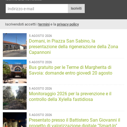
l’occasione per promuovere cultura,
storia e identità
Iscriviti
Iscrivendoti accetti i
termini
e la
privacy policy
5 AGOSTO 2026
Domani, in Piazza San Sabino, la
presentazione della rigenerazione della Zona
Capannoni
5 AGOSTO 2026
Bus gratuito per le Terme di Margherita di
Savoia: domande entro giovedì 20 agosto
5 AGOSTO 2026
Monitoraggio 2026 per la prevenzione e il
controllo della Xylella fastidiosa
5 AGOSTO 2026
Presentato presso il Battistero San Giovanni il
progetto di valorizzazione digitale "Smart-In"