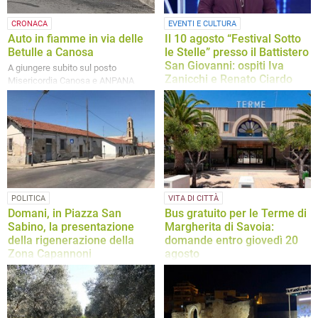
CRONACA
EVENTI E CULTURA
Auto in fiamme in via delle
Il 10 agosto “Festival Sotto
Betulle a Canosa
le Stelle” presso il Battistero
San Giovanni: ospiti Iva
A giungere subito sul posto
Zanicchi e Renato Ciardo
Misericordia Canosa e ANPANA
Canosa
La serata sarò condotta da Angela
Molinari e Daniele Colacicco
POLITICA
VITA DI CITTÀ
Domani, in Piazza San
Bus gratuito per le Terme di
Sabino, la presentazione
Margherita di Savoia:
della rigenerazione della
domande entro giovedì 20
Zona Capannoni
agosto
Ad intervenire saranno il Sindaco di
La nota dell'Assessorato alle
Canosa, dott. Vito Malcangio, l’Arch.
Politiche Sociali del Comune di
Mauro Iacoviello e l’Arch. Fabio
Canosa
Lovaglio