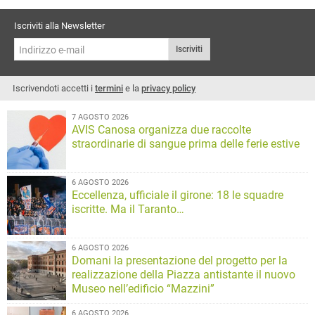
Iscriviti alla Newsletter
Iscriviti
Iscrivendoti accetti i
termini
e la
privacy policy
7 AGOSTO 2026
AVIS Canosa organizza due raccolte
straordinarie di sangue prima delle ferie estive
6 AGOSTO 2026
Eccellenza, ufficiale il girone: 18 le squadre
iscritte. Ma il Taranto…
6 AGOSTO 2026
Domani la presentazione del progetto per la
realizzazione della Piazza antistante il nuovo
Museo nell’edificio “Mazzini”
6 AGOSTO 2026