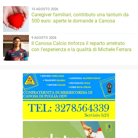
10 AGOSTO 2026
Caregiver familiari, contributo una tantum da
500 euro: aperte le domande a Canosa
9 AGOSTO 2026
Il Canosa Calcio rinforza il reparto arretrato
con l’esperienza e la qualità di Michele Ferrara