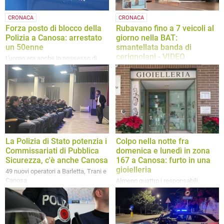
CRONACA
CRONACA
Forza posto di blocco della
Rubavano fino a 7 veicoli al
Polizia a Canosa: arrestato
giorno nella BAT:
un 50enne
smantellata banda di
cerignolani - VIDEO
L'uomo era anche in possesso di
sostanze stupefacenti
Scoperti “cimiteri” di auto
smembrate nelle campagne di
Barletta e dintorni
La Polizia di Stato potenzia i
Colpo nella notte fra
Commissariati di Pubblica
domenica e lunedì in zona
Sicurezza, c'è anche Canosa
167 a Canosa: furto in una
gioielleria
49 nuovi operatori a Barletta, Trani e
Canosa
Almeno quattro i responsabili,
indaga la Polizia di Stato