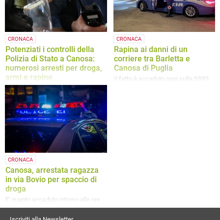
CRONACA
CRONACA
Potenziati i controlli della
Rapina ai danni di un
Polizia di Stato a Canosa:
corriere tra Barletta e
numerosi arresti per droga,
Canosa di Puglia
armi e rapine
Il fatto è accaduto oggi sulla SS93
Interventi finalizzati al contrasto
dello spaccio di sostanze e traffico
armi
CRONACA
Canosa, arrestata ragazza
in via Bovio per spaccio di
droga
E' quanto accaduto intorno alle ore
12:00 di oggi, sabato 8 novembre
Iscriviti alla Newsletter