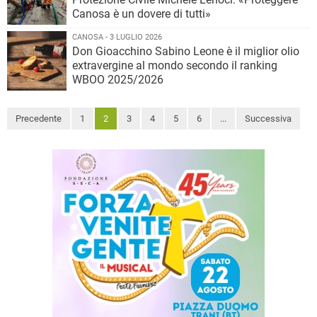
Canosa è un dovere di tutti»
CANOSA - 3 LUGLIO 2026
Don Gioacchino Sabino Leone è il miglior olio
extravergine al mondo secondo il ranking
WBOO 2025/2026
Precedente
1
2
3
4
5
6
...
Successiva