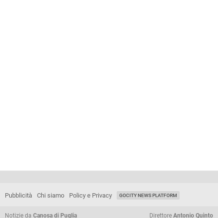
Pubblicità
Chi siamo
Policy e Privacy
GOCITY NEWS PLATFORM
Notizie da
Canosa di Puglia
Direttore
Antonio Quinto